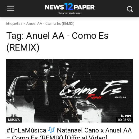
Etiquetas
Anuel AA - Como Es (REMIX)
Tag:
Anuel AA - Como Es
(REMIX)
MÚSICA
00:03:53
#EnLaMúsica
Natanael Cano x Anuel AA
– Como Es (REMIX) [Official Video]