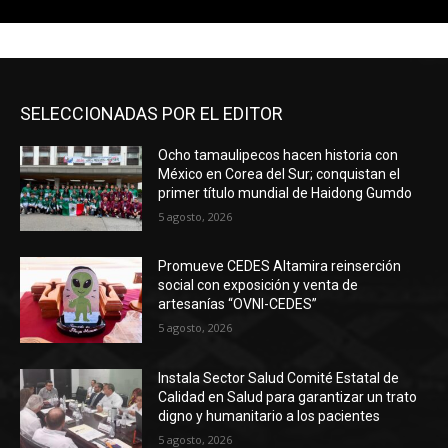
Ruta Conecta Tamaulipas
00:29
CORRECAMINOS VS CHIVAS DESDE EL
MARTE R. GÓMEZ
00:51
SELECCIONADAS POR EL EDITOR
El deporte sigue ganando espacios en el
municipio de Jaumave.
00:53
Ocho tamaulipecos hacen historia con
México en Corea del Sur; conquistan el
PLAZA HIDALGO SE RENUEVA PARA
primer título mundial de Haidong Gumdo
RECIBIR EL ANIVERSARIO DE JAUMAVE
02:13
5 agosto, 2026
¡Los Troncones luce espectacular!
06:06
Promueve CEDES Altamira reinserción
social con exposición y venta de
artesanías “OVNI-CEDES”
¡Por un Tamaulipas más limpio y
sustentable!
5 agosto, 2026
02:01
Ceremonia Cívica de Honores a la Bandera
Instala Sector Salud Comité Estatal de
01/05/2026
12:10
Calidad en Salud para garantizar un trato
digno y humanitario a los pacientes
5 agosto, 2026