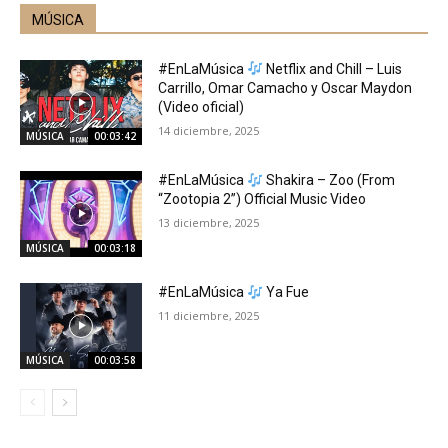
MÚSICA
#EnLaMúsica
Netflix and Chill – Luis
Carrillo, Omar Camacho y Oscar Maydon
(Video oficial)
14 diciembre, 2025
MÚSICA
00:03:42
#EnLaMúsica
Shakira – Zoo (From
“Zootopia 2”) Official Music Video
13 diciembre, 2025
MÚSICA
00:03:18
#EnLaMúsica
Ya Fue
11 diciembre, 2025
MÚSICA
00:03:58