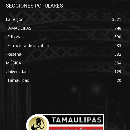
SECCIONES POPULARES
La región
3521
TAMAULIPAS
748
-Editorial-
590
-Estructura de la crítica-
583
-Reseña-
582
MÚSICA
364
Universidad
129
-Tamaulipas-
20