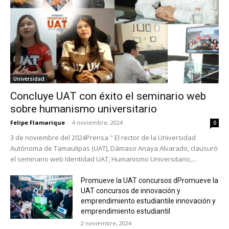
Universidad
Concluye UAT con éxito el seminario web
sobre humanismo universitario
Felipe Flamarique
-
4 noviembre, 2024
0
3 de noviembre del 2024Prensa " El rector de la Universidad
Autónoma de Tamaulipas (UAT), Dámaso Anaya Alvarado, clausuró
el seminario web Identidad UAT, Humanismo Universitario,...
Promueve la UAT concursos dPromueve la
UAT concursos de innovación y
emprendimiento estudiantile innovación y
emprendimiento estudiantil
2 noviembre, 2024