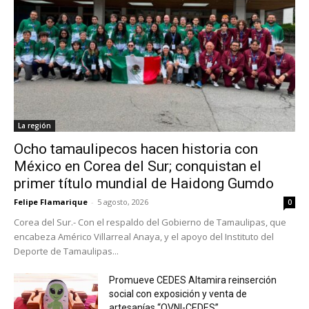
La región
Ocho tamaulipecos hacen historia con
México en Corea del Sur; conquistan el
primer título mundial de Haidong Gumdo
Felipe Flamarique
-
5 agosto, 2026
0
Corea del Sur.- Con el respaldo del Gobierno de Tamaulipas, que
encabeza Américo Villarreal Anaya, y el apoyo del Instituto del
Deporte de Tamaulipas...
Promueve CEDES Altamira reinserción
social con exposición y venta de
artesanías “OVNI-CEDES”