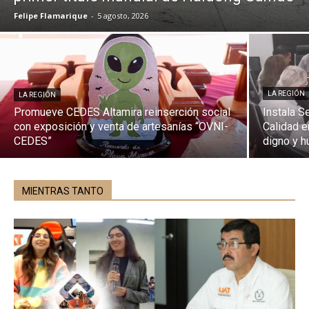
Felipe Flamarique
-
5 agosto, 2026
LA REGIÓN
LA REGIÓN
Promueve CEDES Altamira reinserción social
Instala S
con exposición y venta de artesanías “OVNI-
Calidad e
CEDES”
digno y h
MIENTRAS TANTO