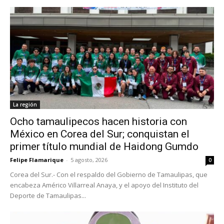
La región
Ocho tamaulipecos hacen historia con
México en Corea del Sur; conquistan el
primer título mundial de Haidong Gumdo
Felipe Flamarique
-
5 agosto, 2026
0
Corea del Sur.- Con el respaldo del Gobierno de Tamaulipas, que
encabeza Américo Villarreal Anaya, y el apoyo del Instituto del
Deporte de Tamaulipas...