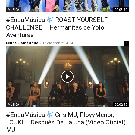
MÚSICA
00:03:50
#EnLaMúsica
ROAST YOURSELF
CHALLENGE – Hermanitas de Yolo
Aventuras
Felipe Flamarique
-
13 diciembre, 2024
0
MÚSICA
00:02:59
#EnLaMúsica
Cris MJ, FloyyMenor,
LOUKI – Después De La Una (Video Oficial) |
MJ