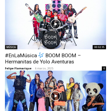
MÚSICA
00:02:35
#EnLaMúsica
BOOM BOOM –
Hermanitas de Yolo Aventuras
Felipe Flamarique
-
6 marzo, 2025
0