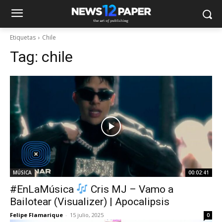
Etiquetas
Chile
Tag:
chile
MÚSICA
00:02:41
#EnLaMúsica
Cris MJ – Vamo a
Bailotear (Visualizer) | Apocalipsis
Felipe Flamarique
-
15 julio, 2025
0