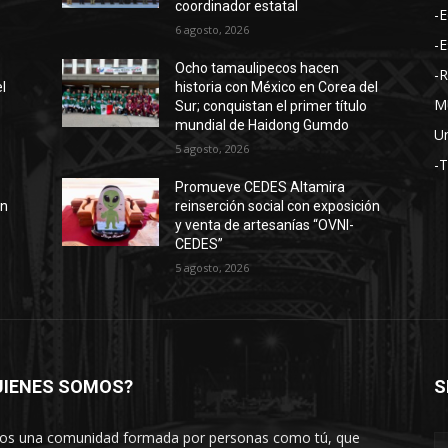
coordinador estatal
-E
6 agosto, 2026
-E
Ocho tamaulipecos hacen
-
l
historia con México en Corea del
M
Sur; conquistan el primer título
mundial de Haidong Gumdo
Un
5 agosto, 2026
-
Promueve CEDES Altamira
ón
reinserción social con exposición
y venta de artesanías “OVNI-
CEDES”
5 agosto, 2026
UIENES SOMOS?
S
s una comunidad formada por personas como tú, que