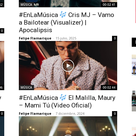
42
MÚSICA
00:02:41
#EnLaMúsica
Cris MJ – Vamo
a Bailotear (Visualizer) |
Apocalipsis
0
Felipe Flamarique
-
15 julio, 2025
0
06
MÚSICA
00:02:44
y
#EnLaMúsica
El Malilla, Maury
– Mami Tú (Video Oficial)
Felipe Flamarique
-
7 diciembre, 2024
0
0