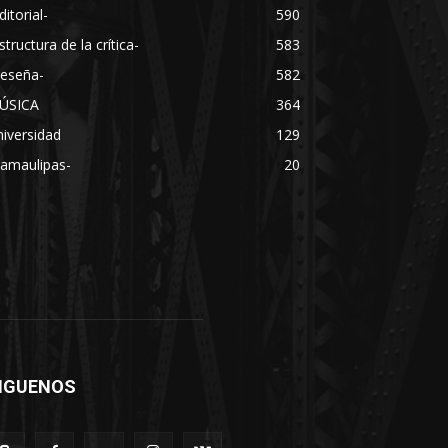
ditorial-
590
structura de la crítica-
583
Reseña-
582
ÚSICA
364
iversidad
129
Tamaulipas-
20
IGUENOS