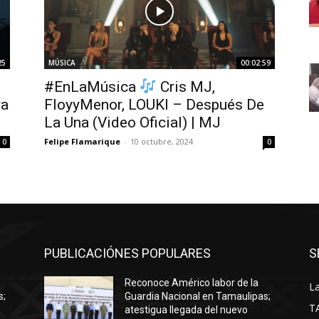
25
MÚSICA
00:02:59
#EnLaMúsica
Cris MJ,
ra
FloyyMenor, LOUKI – Después De
La Una (Video Oficial) | MJ
Felipe Flamarique
-
10 octubre, 2024
0
0
PUBLICACIÓNES POPULARES
S
Reconoce Américo labor de la
La
s;
Guardia Nacional en Tamaulipas;
T
atestigua llegada del nuevo