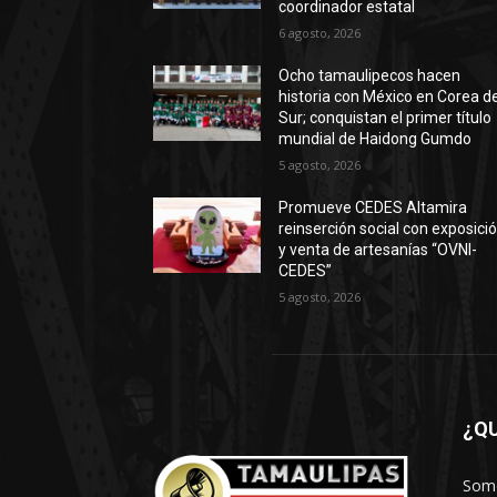
coordinador estatal
6 agosto, 2026
Ocho tamaulipecos hacen
historia con México en Corea de
Sur; conquistan el primer título
mundial de Haidong Gumdo
5 agosto, 2026
Promueve CEDES Altamira
reinserción social con exposici
y venta de artesanías “OVNI-
CEDES”
5 agosto, 2026
¿Q
Somo