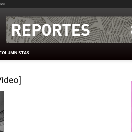
ow!
COLUMNISTAS
Video]