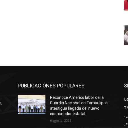
PUBLICACIÓNES POPULARES
S
Reconoce Américo labor de la
La
s;
Guardia Nacional en Tamaulipas;
T
atestigua llegada del nuevo
coordinador estatal
-E
6 agosto, 2026
-E