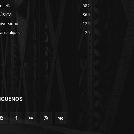
Reseña-
582
ÚSICA
364
iversidad
129
Tamaulipas-
20
IGUENOS