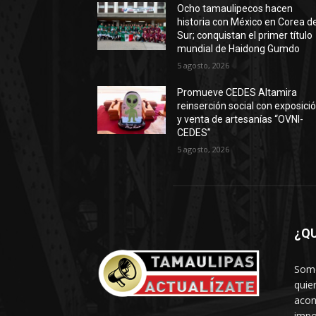
Ocho tamaulipecos hacen
historia con México en Corea de
Sur; conquistan el primer título
mundial de Haidong Gumdo
5 agosto, 2026
Promueve CEDES Altamira
reinserción social con exposici
y venta de artesanías “OVNI-
CEDES”
5 agosto, 2026
¿Q
Somo
quie
acon
impo