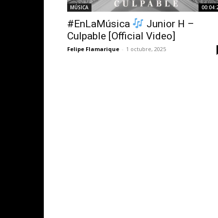
MÚSICA
00:04:
#EnLaMúsica
Junior H –
Culpable [Official Video]
Felipe Flamarique
-
1 octubre, 2025