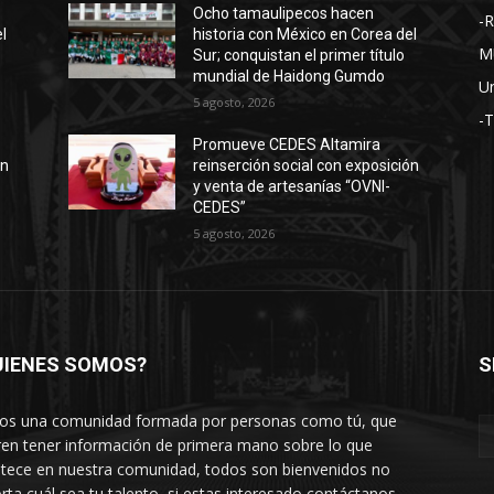
Ocho tamaulipecos hacen
-
l
historia con México en Corea del
M
Sur; conquistan el primer título
mundial de Haidong Gumdo
Un
5 agosto, 2026
-
Promueve CEDES Altamira
ón
reinserción social con exposición
y venta de artesanías “OVNI-
CEDES”
5 agosto, 2026
UIENES SOMOS?
S
s una comunidad formada por personas como tú, que
ren tener información de primera mano sobre lo que
tece en nuestra comunidad, todos son bienvenidos no
rta cuál sea tu talento, si estas interesado contáctanos.