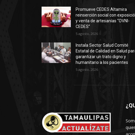
Promueve CEDES Altamira
reinserción social con exposici
y venta de artesanías “OVNI-
CEDES”
5 agosto, 2026
Instala Sector Salud Comité
Estatal de Calidad en Salud par
garantizar un trato digno y
humanitario a los pacientes
5 agosto, 2026
¿Q
Somo
quie
acon