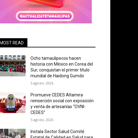
MOST READ
Ocho tamaulipecos hacen
historia con México en Corea del
Sur; conquistan el primer título
mundial de Haidong Gumdo
5 agosto, 2026
Promueve CEDES Altamira
reinserción social con exposición
y venta de artesanías “OVNI-
CEDES”
5 agosto, 2026
Instala Sector Salud Comité
Estatal de Calidad en Salud para