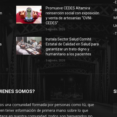
-E
Promueve CEDES Altamira
-
ón
reinserción social con exposición
M
y venta de artesanías “OVNI-
CEDES”
Un
5 agosto, 2026
-
Instala Sector Salud Comité
a
Estatal de Calidad en Salud para
garantizar un trato digno y
humanitario a los pacientes
5 agosto, 2026
UIENES SOMOS?
S
s una comunidad formada por personas como tú, que
ren tener información de primera mano sobre lo que
tece en nuestra comunidad, todos son bienvenidos no