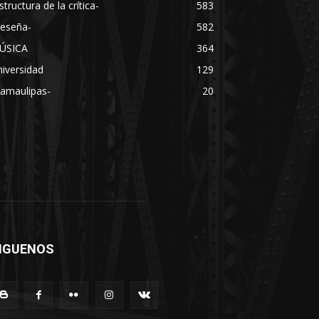
structura de la crítica-
583
Reseña-
582
ÚSICA
364
iversidad
129
Tamaulipas-
20
IGUENOS