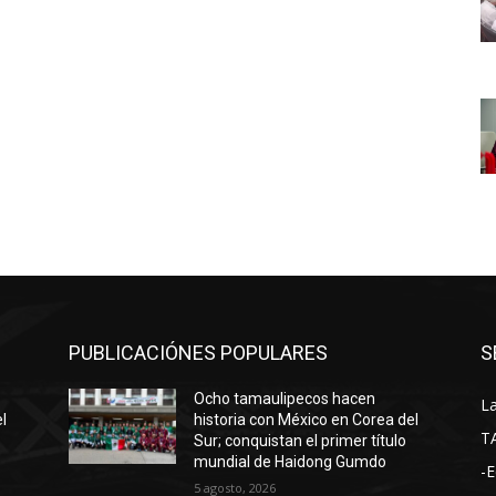
PUBLICACIÓNES POPULARES
S
Ocho tamaulipecos hacen
La
l
historia con México en Corea del
T
Sur; conquistan el primer título
mundial de Haidong Gumdo
-E
5 agosto, 2026