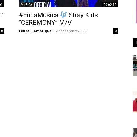
01
MÚSICA
00:02:52
t”
#EnLaMúsica
Stray Kids
“CEREMONY” M/V
Felipe Flamarique
-
2 septiembre, 2025
0
0