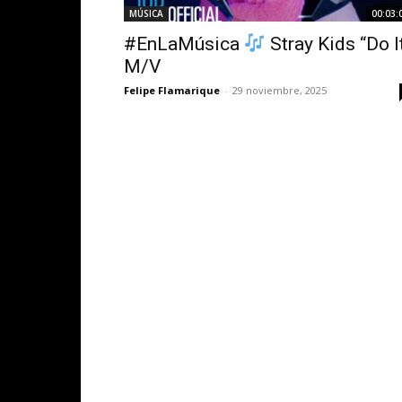
MÚSICA
00:03:
#EnLaMúsica
Stray Kids “Do I
M/V
Felipe Flamarique
-
29 noviembre, 2025