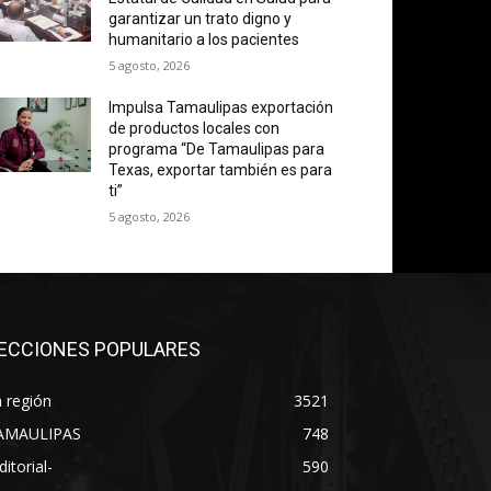
garantizar un trato digno y
humanitario a los pacientes
5 agosto, 2026
Impulsa Tamaulipas exportación
de productos locales con
programa “De Tamaulipas para
Texas, exportar también es para
ti”
5 agosto, 2026
ECCIONES POPULARES
 región
3521
AMAULIPAS
748
ditorial-
590