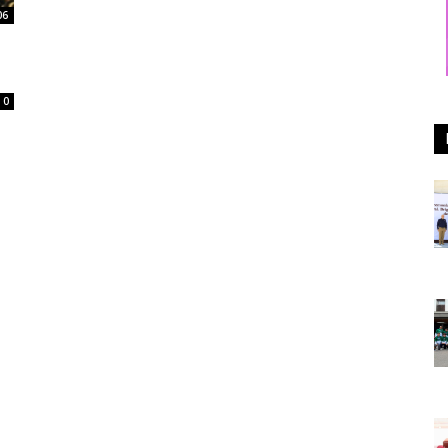
06
)
0