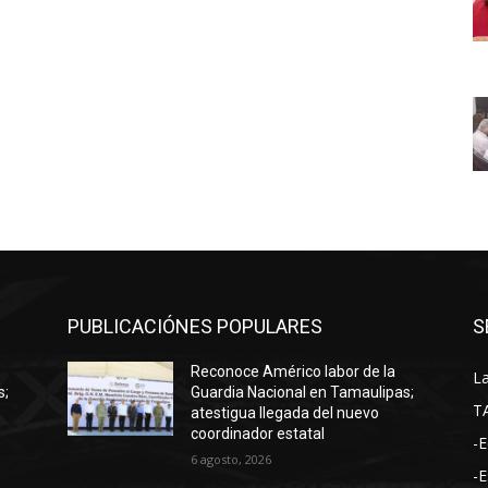
PUBLICACIÓNES POPULARES
S
Reconoce Américo labor de la
La
s;
Guardia Nacional en Tamaulipas;
T
atestigua llegada del nuevo
coordinador estatal
-E
6 agosto, 2026
-E