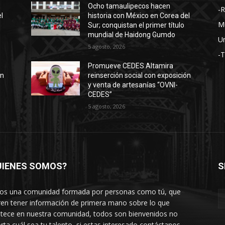
Ocho tamaulipecos hacen
-
l
historia con México en Corea del
M
Sur; conquistan el primer título
mundial de Haidong Gumdo
Un
5 agosto, 2026
-
Promueve CEDES Altamira
ón
reinserción social con exposición
y venta de artesanías “OVNI-
CEDES”
5 agosto, 2026
UIENES SOMOS?
S
s una comunidad formada por personas como tú, que
ren tener información de primera mano sobre lo que
tece en nuestra comunidad, todos son bienvenidos no
rta cuál sea tu talento, si estas interesado contáctanos.