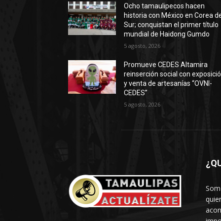
Ocho tamaulipecos hacen
historia con México en Corea de
Sur; conquistan el primer título
mundial de Haidong Gumdo
5 agosto, 2026
Promueve CEDES Altamira
reinserción social con exposici
y venta de artesanías “OVNI-
CEDES”
5 agosto, 2026
¿Q
Somo
quie
acon
impo