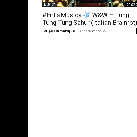
MÚSICA
00:02:
#EnLaMúsica
W&W – Tung
Tung Tung Sahur (Italian Brainrot
Felipe Flamarique
-
3 septiembre, 2025