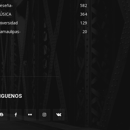
Reseña-
582
ÚSICA
364
iversidad
129
Tamaulipas-
20
IGUENOS