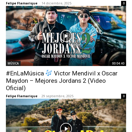
Felipe Flamarique
-
14 diciembre, 2025
0
MÚSICA
00:04:40
#EnLaMúsica
Victor Mendivil x Oscar
Maydon – Mejores Jordans 2 (Video
Oficial)
Felipe Flamarique
-
29 septiembre, 2025
0