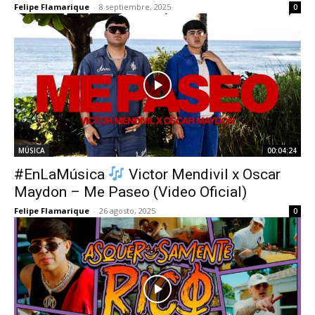
Felipe Flamarique
-
8 septiembre, 2025
0
MÚSICA
00:04:24
#EnLaMúsica
Victor Mendivil x Oscar
Maydon – Me Paseo (Video Oficial)
Felipe Flamarique
-
26 agosto, 2025
0