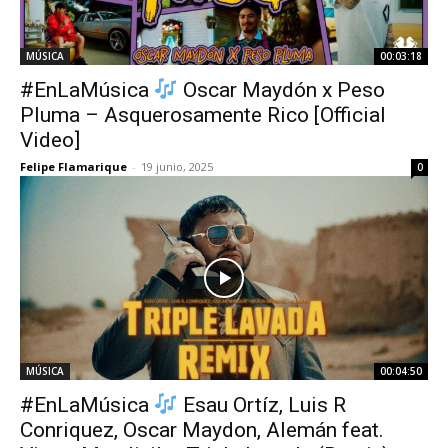
MÚSICA
00:03:18
#EnLaMúsica
Oscar Maydón x Peso
Pluma – Asquerosamente Rico [Official
Video]
Felipe Flamarique
-
19 junio, 2025
0
MÚSICA
00:04:50
#EnLaMúsica
Esau Ortíz, Luis R
Conriquez, Oscar Maydon, Alemán feat.