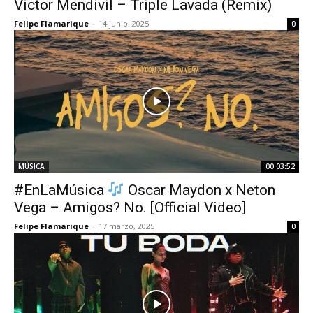
Victor Mendivil – Triple Lavada (Remix)
Felipe Flamarique
-
14 junio, 2025
0
MÚSICA
00:03:52
#EnLaMúsica
Oscar Maydon x Neton
Vega – Amigos? No. [Official Video]
Felipe Flamarique
-
17 marzo, 2025
0