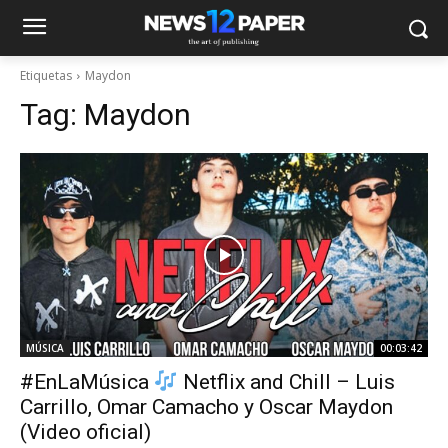
Etiquetas
Maydon
Tag:
Maydon
MÚSICA
00:03:42
#EnLaMúsica
Netflix and Chill – Luis
Carrillo, Omar Camacho y Oscar Maydon
(Video oficial)