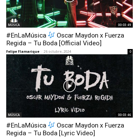
MÚSICA
00:03:49
#EnLaMúsica
Oscar Maydon x Fuerza
Regida – Tu Boda [Official Video]
Felipe Flamarique
-
26 octubre, 2024
0
MÚSICA
00:03:46
#EnLaMúsica
Oscar Maydon x Fuerza
Regida – Tu Boda [Lyric Video]