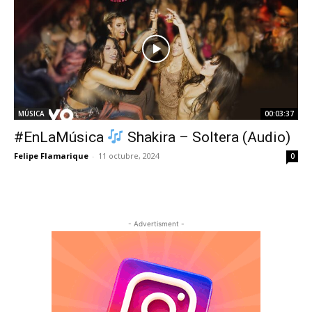
MÚSICA
00:03:37
#EnLaMúsica
Shakira – Soltera (Audio)
Felipe Flamarique
-
11 octubre, 2024
0
- Advertisment -