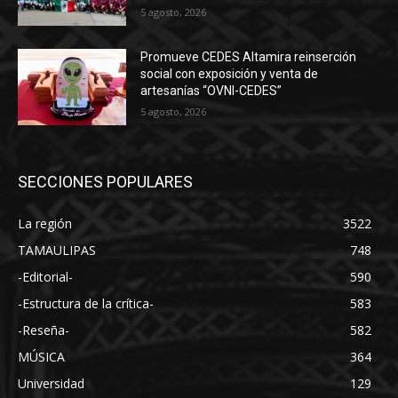
5 agosto, 2026
Promueve CEDES Altamira reinserción
social con exposición y venta de
artesanías “OVNI-CEDES”
5 agosto, 2026
SECCIONES POPULARES
La región
3522
TAMAULIPAS
748
-Editorial-
590
-Estructura de la crítica-
583
-Reseña-
582
MÚSICA
364
Universidad
129