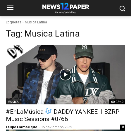
Etiquetas
Musica Latina
Tag:
Musica Latina
MÚSICA
00:02:40
#EnLaMúsica
DADDY YANKEE || BZRP
Music Sessions #0/66
Felipe Flamarique
-
15 noviembre, 2025
0