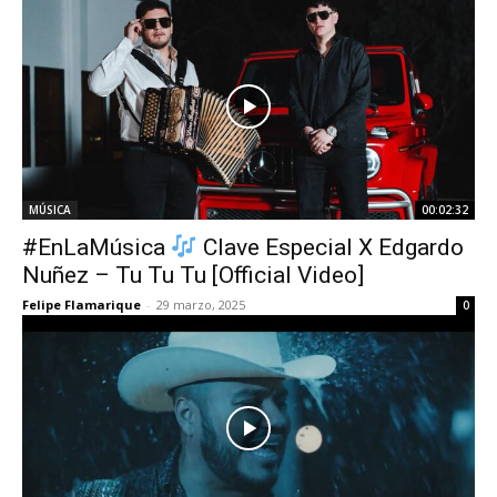
MÚSICA
00:02:32
#EnLaMúsica
Clave Especial X Edgardo
Nuñez – Tu Tu Tu [Official Video]
Felipe Flamarique
-
29 marzo, 2025
0