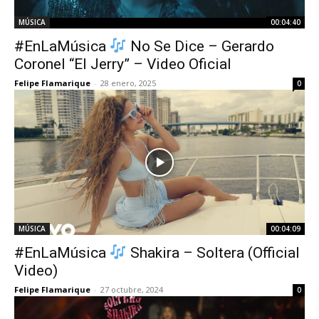
MÚSICA
00:04:40
#EnLaMúsica
No Se Dice – Gerardo
Coronel “El Jerry” – Video Oficial
Felipe Flamarique
-
28 enero, 2025
0
MÚSICA
00:04:09
#EnLaMúsica
Shakira – Soltera (Official
Video)
Felipe Flamarique
-
27 octubre, 2024
0