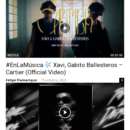
MÚSICA
00:03:06
#EnLaMúsica
Xavi, Gabito Ballesteros –
Cartier (Official Video)
Felipe Flamarique
-
15 octubre, 2025
0