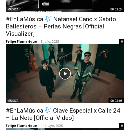
MÚSICA
00:03:24
#EnLaMúsica
Natanael Cano x Gabito
Ballesteros – Perlas Negras [Official
Visualizer]
Felipe Flamarique
-
8 julio, 2025
0
MÚSICA
00:03:08
#EnLaMúsica
Clave Especial x Calle 24
– La Neta [Official Video]
Felipe Flamarique
-
14 mayo, 2025
0