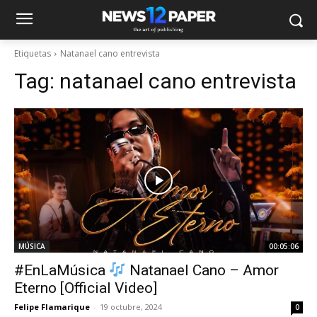
Etiquetas
Natanael cano entrevista
Tag:
natanael cano entrevista
MÚSICA
00:05:06
#EnLaMúsica
Natanael Cano – Amor
Eterno [Official Video]
Felipe Flamarique
-
19 octubre, 2024
0