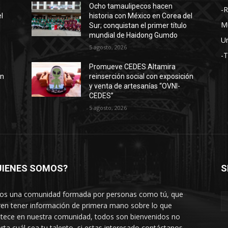
Ocho tamaulipecos hacen
-
l
historia con México en Corea del
M
Sur; conquistan el primer título
mundial de Haidong Gumdo
Un
5 agosto, 2026
-
Promueve CEDES Altamira
ón
reinserción social con exposición
y venta de artesanías “OVNI-
CEDES”
5 agosto, 2026
UIENES SOMOS?
S
s una comunidad formada por personas como tú, que
ren tener información de primera mano sobre lo que
tece en nuestra comunidad, todos son bienvenidos no
rta cuál sea tu talento, si estas interesado contáctanos.