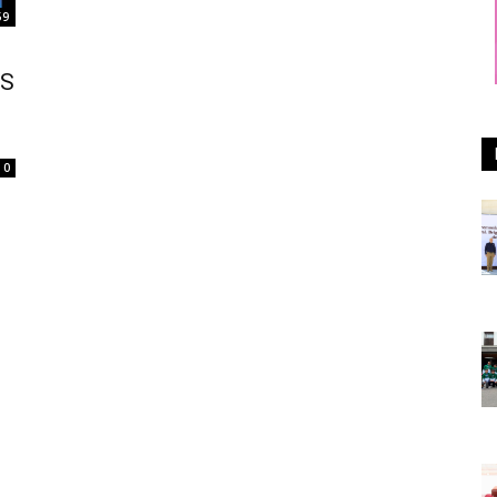
59
AS
0