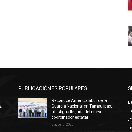
PUBLICACIÓNES POPULARES
S
Reconoce Américo labor de la
La
s;
Guardia Nacional en Tamaulipas;
T
atestigua llegada del nuevo
coordinador estatal
-E
6 agosto, 2026
-E