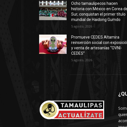
Ocho tamaulipecos hacen
historia con México en Corea de
Sur; conquistan el primer título
mundial de Haidong Gumdo
5 agosto, 2026
Promueve CEDES Altamira
reinserción social con exposici
y venta de artesanías “OVNI-
CEDES”
5 agosto, 2026
¿Q
Somo
quie
acon
impo