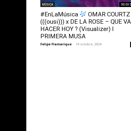
MÚSICA
00:03:
#EnLaMúsica
OMAR COURTZ
(((ousi))) x DE LA ROSE – QUE V
HACER HOY ? (Visualizer) l
PRIMERA MUSA
Felipe Flamarique
-
14 octubre, 2024