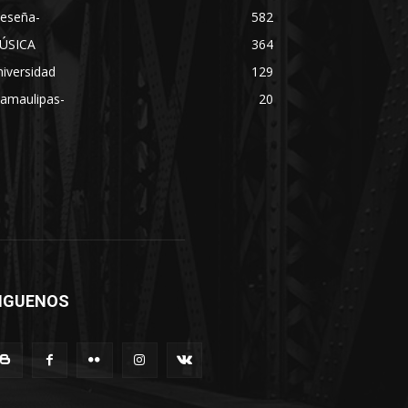
Reseña-
582
ÚSICA
364
iversidad
129
Tamaulipas-
20
IGUENOS