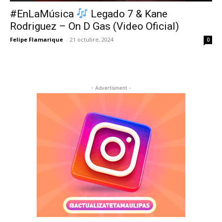
#EnLaMúsica
Legado 7 & Kane
Rodriguez – On D Gas (Video Oficial)
Felipe Flamarique
-
21 octubre, 2024
0
- Advertisment -