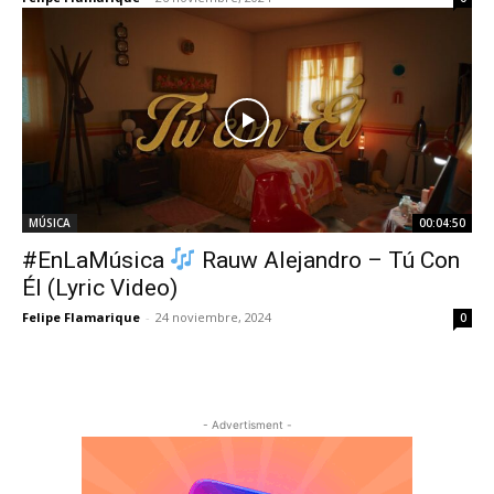
MÚSICA
00:04:50
#EnLaMúsica
Rauw Alejandro – Tú Con
Él (Lyric Video)
Felipe Flamarique
-
24 noviembre, 2024
0
- Advertisment -