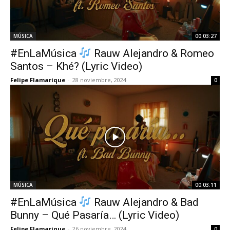
MÚSICA
00:03:27
#EnLaMúsica
Rauw Alejandro & Romeo
Santos – Khé? (Lyric Video)
Felipe Flamarique
-
28 noviembre, 2024
0
MÚSICA
00:03:11
#EnLaMúsica
Rauw Alejandro & Bad
Bunny – Qué Pasaría… (Lyric Video)
Felipe Flamarique
-
26 noviembre, 2024
0