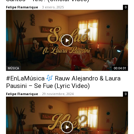
Felipe Flamarique
-
3 enero, 2025
0
MÚSICA
00:04:01
#EnLaMúsica
Rauw Alejandro & Laura
Pausini – Se Fue (Lyric Video)
Felipe Flamarique
-
29 noviembre, 2024
0