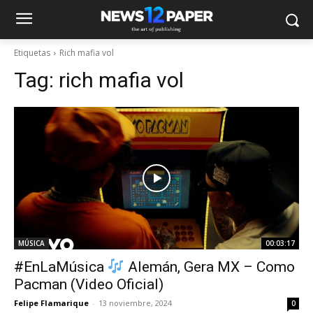
Etiquetas
Rich mafia vol
Tag:
rich mafia vol
MÚSICA
00:03:17
#EnLaMúsica
Alemán, Gera MX – Como
Pacman (Video Oficial)
Felipe Flamarique
-
13 noviembre, 2024
0