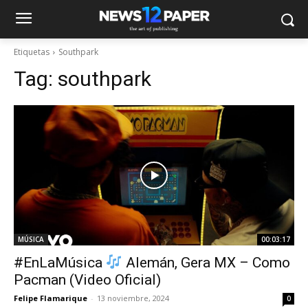
Etiquetas
Southpark
Tag:
southpark
MÚSICA
00:03:17
#EnLaMúsica
Alemán, Gera MX – Como
Pacman (Video Oficial)
Felipe Flamarique
-
13 noviembre, 2024
0