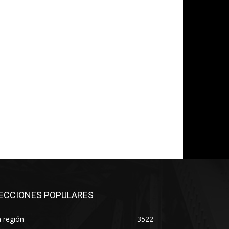
*
co:*
ECCIONES POPULARES
 región
3522