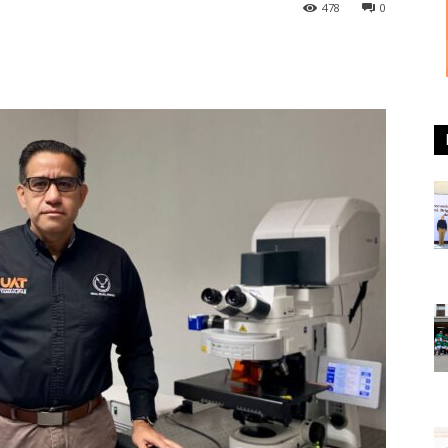
478
0