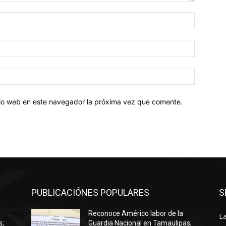
Nombre:
Correo
electróni
Sitio
web:
itio web en este navegador la próxima vez que comente.
PUBLICACIÓNES POPULARES
S
Reconoce Américo labor de la
La
s;
Guardia Nacional en Tamaulipas;