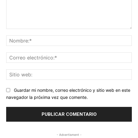
Comentario:
No
Co
ele
Sit
we
Guardar mi nombre, correo electrónico y sitio web en este
navegador la próxima vez que comente.
- Advertisment -