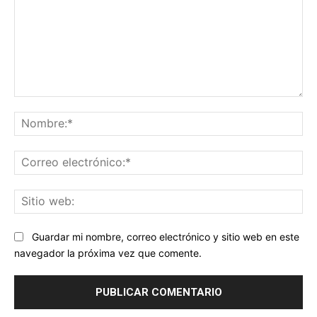
Comentario:
No
Co
ele
Sit
we
Guardar mi nombre, correo electrónico y sitio web en este
navegador la próxima vez que comente.