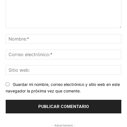
Comentario:
No
Co
ele
Sit
we
Guardar mi nombre, correo electrónico y sitio web en este
navegador la próxima vez que comente.
- Advertisment -