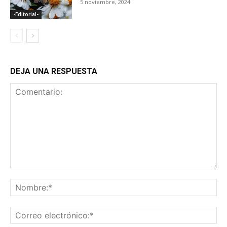
5 noviembre, 2024
-Editorial-
DEJA UNA RESPUESTA
Comentario:
No
Co
ele