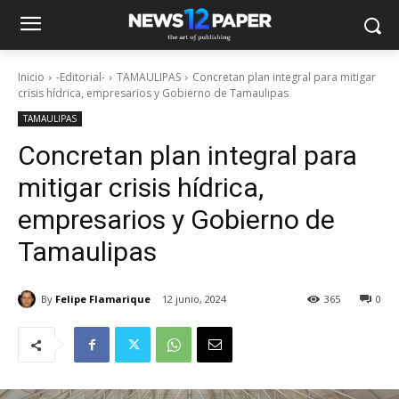
Inicio
-Editorial-
TAMAULIPAS
Concretan plan integral para mitigar
crisis hídrica, empresarios y Gobierno de Tamaulipas
TAMAULIPAS
Concretan plan integral para
mitigar crisis hídrica,
empresarios y Gobierno de
Tamaulipas
By
Felipe Flamarique
12 junio, 2024
365
0