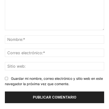
Comentario:
No
Co
ele
Sit
we
Guardar mi nombre, correo electrónico y sitio web en este
navegador la próxima vez que comente.