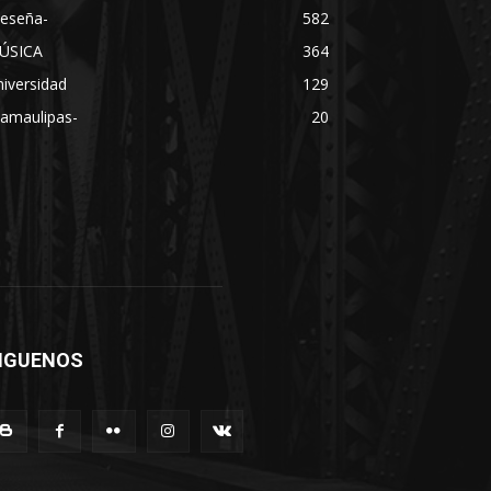
Reseña-
582
ÚSICA
364
iversidad
129
Tamaulipas-
20
IGUENOS