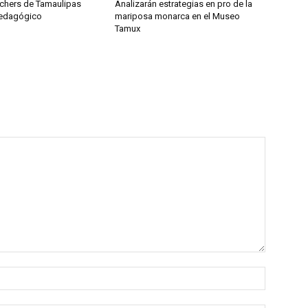
achers de Tamaulipas
Analizarán estrategias en pro de la
Pedagógico
mariposa monarca en el Museo
Tamux
Nombre: