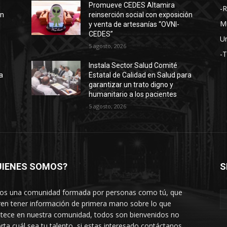
Promueve CEDES Altamira
-
ón
reinserción social con exposición
M
y venta de artesanías “OVNI-
CEDES”
Un
5 agosto, 2026
-
Instala Sector Salud Comité
a
Estatal de Calidad en Salud para
garantizar un trato digno y
humanitario a los pacientes
5 agosto, 2026
UIENES SOMOS?
S
s una comunidad formada por personas como tú, que
ren tener información de primera mano sobre lo que
tece en nuestra comunidad, todos son bienvenidos no
rta cuál sea tu talento, si estas interesado contáctanos.