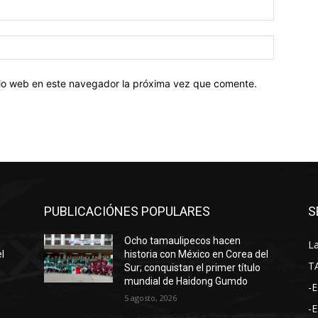
Correo
electróni
Sitio
web:
itio web en este navegador la próxima vez que comente.
PUBLICACIÓNES POPULARES
S
Ocho tamaulipecos hacen
La
l
historia con México en Corea del
T
Sur; conquistan el primer título
mundial de Haidong Gumdo
-E
5 agosto, 2026
-E