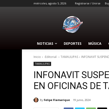
miércoles, agosto 5, 2026
Registrarse / Unirse
Bu
NOTICIAS
DEPORTES
MÚSICA
Inicio
-Editorial-
TAMAULIPAS
INFONAVIT SUSPEND
TAMAULIPAS
INFONAVIT SUSP
EN OFICINAS DE 
By
Felipe Flamarique
19 junio, 2024