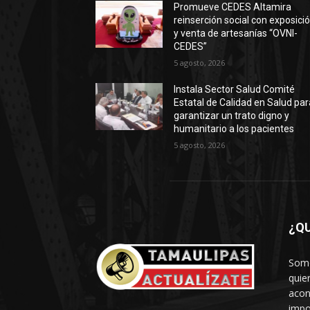
Promueve CEDES Altamira
reinserción social con exposici
y venta de artesanías “OVNI-
CEDES”
5 agosto, 2026
Instala Sector Salud Comité
Estatal de Calidad en Salud par
garantizar un trato digno y
humanitario a los pacientes
5 agosto, 2026
¿Q
Somo
quie
acon
impo