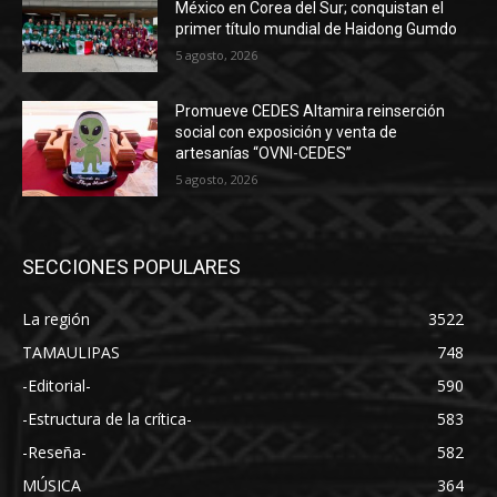
México en Corea del Sur; conquistan el
primer título mundial de Haidong Gumdo
5 agosto, 2026
Promueve CEDES Altamira reinserción
social con exposición y venta de
artesanías “OVNI-CEDES”
5 agosto, 2026
SECCIONES POPULARES
La región
3522
TAMAULIPAS
748
-Editorial-
590
-Estructura de la crítica-
583
-Reseña-
582
MÚSICA
364