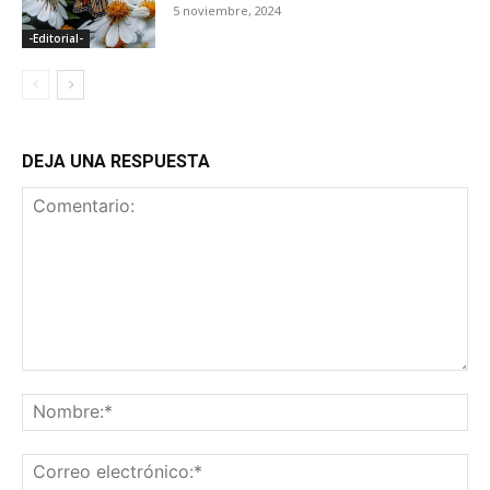
5 noviembre, 2024
-Editorial-
DEJA UNA RESPUESTA
Comentario:
No
Co
ele