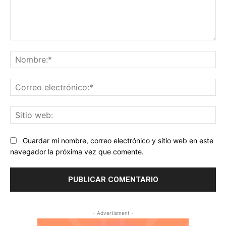
Comentario:
No
Co
ele
Sit
we
Guardar mi nombre, correo electrónico y sitio web en este
navegador la próxima vez que comente.
- Advertisment -