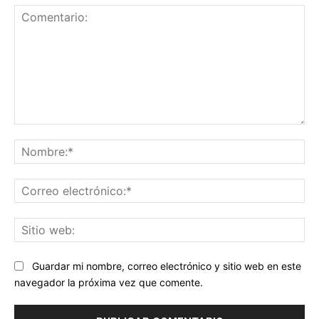
Comentario:
No
Co
ele
Sit
we
Guardar mi nombre, correo electrónico y sitio web en este
navegador la próxima vez que comente.