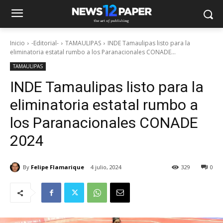
Inicio
-Editorial-
TAMAULIPAS
INDE Tamaulipas listo para la
eliminatoria estatal rumbo a los Paranacionales CONADE...
TAMAULIPAS
INDE Tamaulipas listo para la
eliminatoria estatal rumbo a
los Paranacionales CONADE
2024
By
Felipe Flamarique
4 julio, 2024
329
0