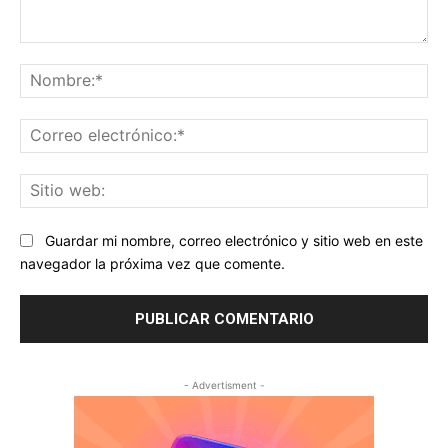
Comentario:
No
Co
ele
Sit
we
Guardar mi nombre, correo electrónico y sitio web en este
navegador la próxima vez que comente.
- Advertisment -