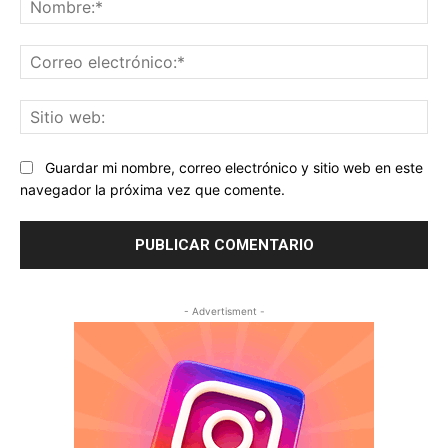
Co
ele
Sit
we
Guardar mi nombre, correo electrónico y sitio web en este
navegador la próxima vez que comente.
- Advertisment -