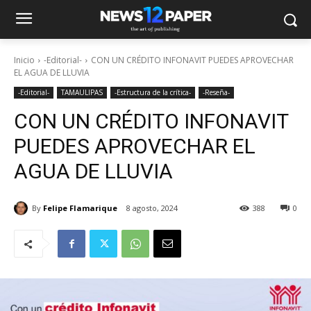
Inicio
-Editorial-
CON UN CRÉDITO INFONAVIT PUEDES APROVECHAR
EL AGUA DE LLUVIA
-Editorial-
TAMAULIPAS
-Estructura de la crítica-
-Reseña-
CON UN CRÉDITO INFONAVIT
PUEDES APROVECHAR EL
AGUA DE LLUVIA
By
Felipe Flamarique
8 agosto, 2024
388
0