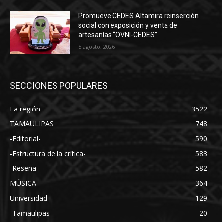
Promueve CEDES Altamira reinserción
social con exposición y venta de
artesanías “OVNI-CEDES”
5 agosto, 2026
SECCIONES POPULARES
La región
3522
TAMAULIPAS
748
-Editorial-
590
-Estructura de la crítica-
583
-Reseña-
582
MÚSICA
364
Universidad
129
-Tamaulipas-
20