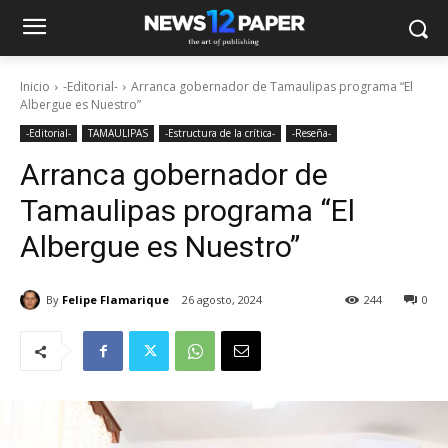
Inicio
-Editorial-
Arranca gobernador de Tamaulipas programa “El
Albergue es Nuestro”
-Editorial-
TAMAULIPAS
-Estructura de la crítica-
-Reseña-
Arranca gobernador de
Tamaulipas programa “El
Albergue es Nuestro”
By
Felipe Flamarique
26 agosto, 2024
244
0