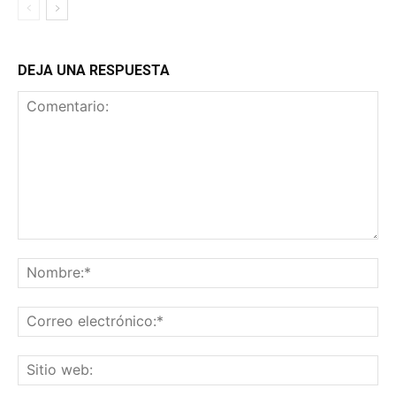
DEJA UNA RESPUESTA
Comentario:
No
Co
ele
Sit
we