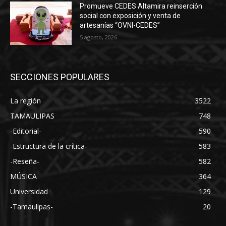
Promueve CEDES Altamira reinserción
social con exposición y venta de
artesanías “OVNI-CEDES”
5 agosto, 2026
SECCIONES POPULARES
La región
3522
TAMAULIPAS
748
-Editorial-
590
-Estructura de la crítica-
583
-Reseña-
582
MÚSICA
364
Universidad
129
-Tamaulipas-
20