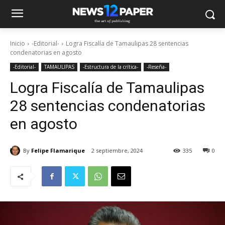
Inicio
-Editorial-
Logra Fiscalía de Tamaulipas 28 sentencias
condenatorias en agosto
-Editorial-
TAMAULIPAS
-Estructura de la crítica-
-Reseña-
Logra Fiscalía de Tamaulipas
28 sentencias condenatorias
en agosto
By
Felipe Flamarique
2 septiembre, 2024
335
0