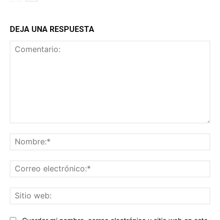
DEJA UNA RESPUESTA
Comentario:
No
Co
ele
Sit
we