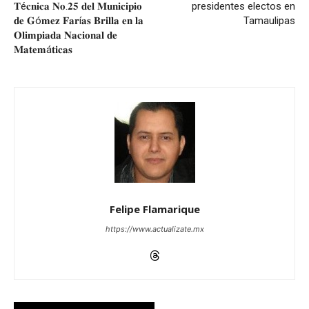
𝐓é𝐜𝐧𝐢𝐜𝐚 𝐍𝐨.𝟐𝟓 𝐝𝐞𝐥 𝐌𝐮𝐧𝐢𝐜𝐢𝐩𝐢𝐨
presidentes electos en
𝐝𝐞 𝐆ó𝐦𝐞𝐳 𝐅𝐚𝐫í𝐚𝐬 𝐁𝐫𝐢𝐥𝐥𝐚 𝐞𝐧 𝐥𝐚
Tamaulipas
𝐎𝐥𝐢𝐦𝐩𝐢𝐚𝐝𝐚 𝐍𝐚𝐜𝐢𝐨𝐧𝐚𝐥 𝐝𝐞
𝐌𝐚𝐭𝐞𝐦á𝐭𝐢𝐜𝐚𝐬
Felipe Flamarique
https://www.actualizate.mx