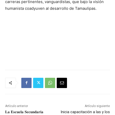
carreras pertinentes, vanguardistas, que bajo la visión
humanista coadyuven al desarrollo de Tamaulipas.
​
Artículo anterior
Artículo siguiente
𝐋𝐚 𝐄𝐬𝐜𝐮𝐞𝐥𝐚 𝐒𝐞𝐜𝐮𝐧𝐝𝐚𝐫𝐢𝐚
Inicia capacitación a las y los