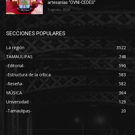
artesanías “OVNI-CEDES”
5 agosto, 2026
SECCIONES POPULARES
La región
3522
TAMAULIPAS
748
-Editorial-
590
-Estructura de la crítica-
583
-Reseña-
582
MÚSICA
364
Universidad
129
-Tamaulipas-
20