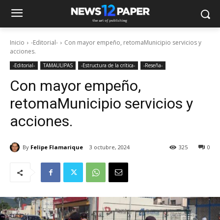
Inicio
-Editorial-
Con mayor empeño, retomaMunicipio servicios y
acciones.
-Editorial-
TAMAULIPAS
-Estructura de la crítica-
-Reseña-
Con mayor empeño,
retomaMunicipio servicios y
acciones.
By
Felipe Flamarique
3 octubre, 2024
325
0