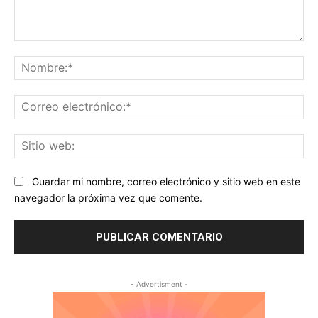
Comentario:
No
Co
ele
Sit
we
Guardar mi nombre, correo electrónico y sitio web en este
navegador la próxima vez que comente.
- Advertisment -