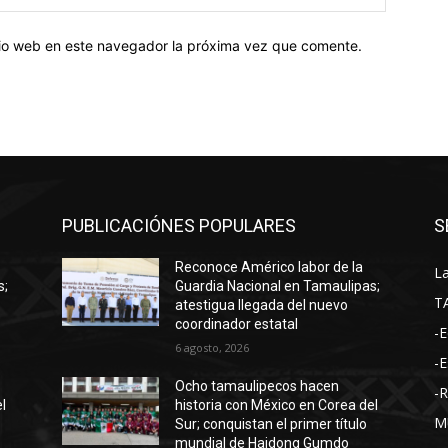
web:
itio web en este navegador la próxima vez que comente.
PUBLICACIÓNES POPULARES
S
Reconoce Américo labor de la
La
s;
Guardia Nacional en Tamaulipas;
T
atestigua llegada del nuevo
coordinador estatal
-E
6 agosto, 2026
-E
Ocho tamaulipecos hacen
-
l
historia con México en Corea del
M
Sur; conquistan el primer título
mundial de Haidong Gumdo