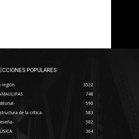
ECCIONES POPULARES
 región
3522
AMAULIPAS
748
ditorial-
590
structura de la crítica-
583
Reseña-
582
ÚSICA
364