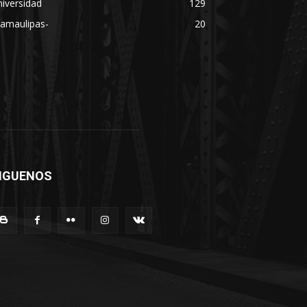
iversidad
129
Tamaulipas-
20
IGUENOS