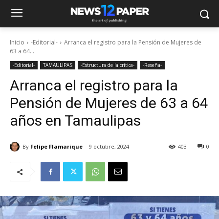
Inicio
-Editorial-
Arranca el registro para la Pensión de Mujeres de
63 a 64...
-Editorial-
TAMAULIPAS
-Estructura de la crítica-
-Reseña-
Arranca el registro para la
Pensión de Mujeres de 63 a 64
años en Tamaulipas
By
Felipe Flamarique
9 octubre, 2024
403
0