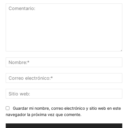
Comentario:
No
Co
ele
Sit
we
Guardar mi nombre, correo electrónico y sitio web en este
navegador la próxima vez que comente.