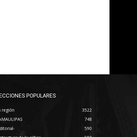
co:*
ECCIONES POPULARES
 región
3522
AMAULIPAS
748
ditorial-
590