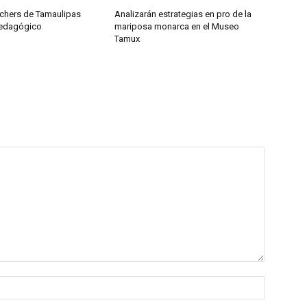
achers de Tamaulipas
Analizarán estrategias en pro de la
Pedagógico
mariposa monarca en el Museo
Tamux
Nombre: