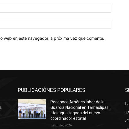
Correo
electróni
Sitio
web:
itio web en este navegador la próxima vez que comente.
PUBLICACIÓNES POPULARES
S
Reconoce Américo labor de la
La
s;
Guardia Nacional en Tamaulipas;
T
atestigua llegada del nuevo
coordinador estatal
-E
6 agosto, 2026