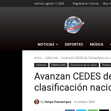
viernes, agosto 7, 2026
Registrarse / Unirse
Buy n
NOTICIAS
DEPORTES
MÚSICA
Inicio
-Editorial-
Avanzan CEDES de Tamaulipas en cl
-Editorial-
TAMAULIPAS
-Estructura de la crítica-
-Reseña
Avanzan CEDES de
clasificación naci
By
Felipe Flamarique
9 octubre, 2024