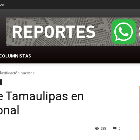
ow!
COLUMNISTAS
asificación nacional
-
 Tamaulipas en
onal
288
0