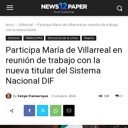
Inicio
-Editorial-
Participa María de Villarreal en reunión de trabajo
con la nueva titular...
-Editorial-
TAMAULIPAS
-Estructura de la crítica-
-Reseña-
Participa María de Villarreal en
reunión de trabajo con la
nueva titular del Sistema
Nacional DIF
By
Felipe Flamarique
9 octubre, 2024
348
0