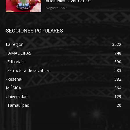
artesanías “OVNI-CEDES”
5 agosto, 2026
SECCIONES POPULARES
La región
3522
TAMAULIPAS
748
-Editorial-
590
-Estructura de la crítica-
583
-Reseña-
582
MÚSICA
364
Universidad
129
-Tamaulipas-
20