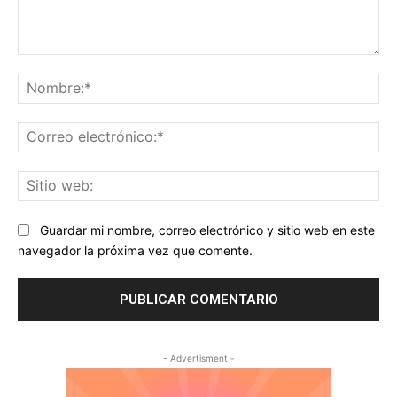
Comentario:
No
Co
ele
Sit
we
Guardar mi nombre, correo electrónico y sitio web en este
navegador la próxima vez que comente.
- Advertisment -