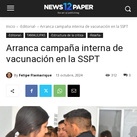
Inicio
-Editorial-
Arranca campaña interna de vacunación en la SSPT
-Editorial-
TAMAULIPAS
-Estructura de la crítica-
-Reseña-
Arranca campaña interna de
vacunación en la SSPT
By
Felipe Flamarique
13 octubre, 2024
312
0