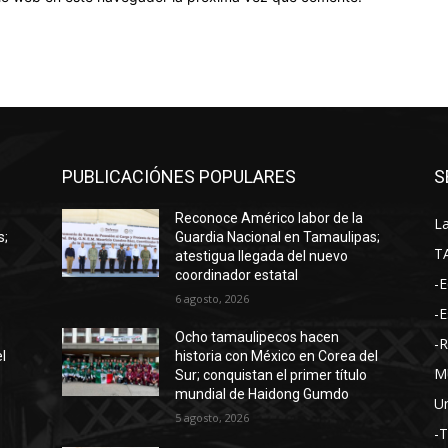
PUBLICACIÓNES POPULARES
S
Reconoce Américo labor de la
La
s;
Guardia Nacional en Tamaulipas;
T
atestigua llegada del nuevo
coordinador estatal
-E
6 agosto, 2026
-E
Ocho tamaulipecos hacen
-
l
historia con México en Corea del
M
Sur; conquistan el primer título
mundial de Haidong Gumdo
Un
5 agosto, 2026
-