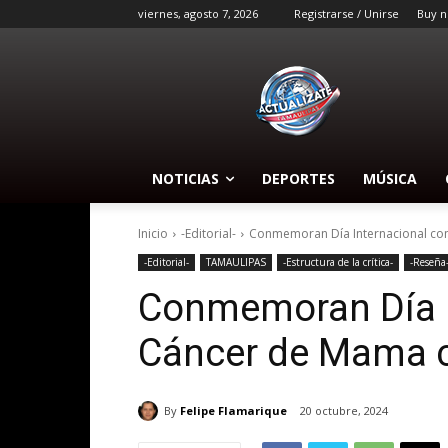
viernes, agosto 7, 2026
Registrarse / Unirse
Buy n
NOTICIAS
DEPORTES
MÚSICA
Inicio
-Editorial-
Conmemoran Día Internacional con
-Editorial-
TAMAULIPAS
-Estructura de la crítica-
-Reseña
Conmemoran Día In
Cáncer de Mama c
By
Felipe Flamarique
20 octubre, 2024