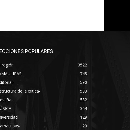
ECCIONES POPULARES
 región
3522
AMAULIPAS
748
ditorial-
590
structura de la crítica-
583
Reseña-
582
ÚSICA
364
iversidad
129
Tamaulipas-
20