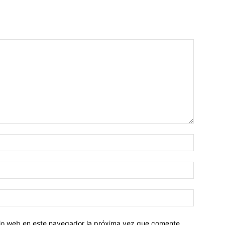
Nombre:
Correo
electróni
Sitio
web:
itio web en este navegador la próxima vez que comente.