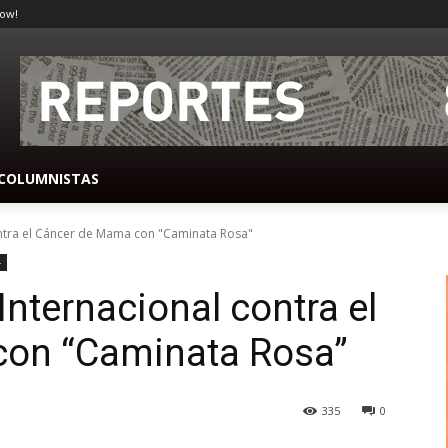
ow!
COLUMNISTAS
tra el Cáncer de Mama con "Caminata Rosa"
-
ternacional contra el
on “Caminata Rosa”
335
0