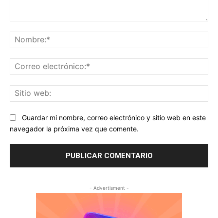
Comentario:
No
Co
ele
Sit
we
Guardar mi nombre, correo electrónico y sitio web en este
navegador la próxima vez que comente.
- Advertisment -