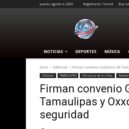
jueves, agosto 6, 2026
Registrarse / Unirse
Buy n
NOTICIAS
DEPORTES
MÚSICA
Inicio
-Editorial-
Firman convenio Gobierno de Tama
-Editorial-
TAMAULIPAS
-Estructura de la crítica-
-Reseña
Firman convenio 
Tamaulipas y Oxxo
seguridad