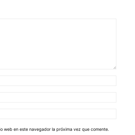
Nombre:
Correo
electróni
Sitio
web:
itio web en este navegador la próxima vez que comente.