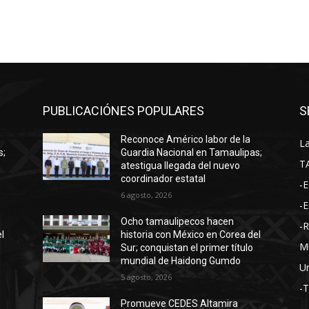
PUBLICACIÓNES POPULARES
S
Reconoce Américo labor de la
La
s;
Guardia Nacional en Tamaulipas;
T
atestigua llegada del nuevo
coordinador estatal
-E
6 agosto, 2026
-E
Ocho tamaulipecos hacen
-
l
historia con México en Corea del
M
Sur; conquistan el primer título
mundial de Haidong Gumdo
Un
5 agosto, 2026
-
Promueve CEDES Altamira