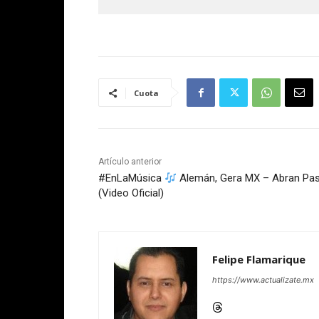
      *      *      *
Cuota
Artículo anterior
#EnLaMúsica
Alemán, Gera MX – Abran Pa
(Video Oficial)
Felipe Flamarique
https://www.actualizate.mx