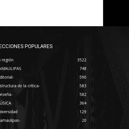
ECCIONES POPULARES
 región
3522
AMAULIPAS
748
ditorial-
590
structura de la crítica-
583
Reseña-
582
ÚSICA
364
iversidad
129
Tamaulipas-
20