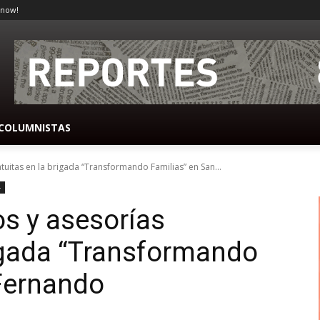
 now!
COLUMNISTAS
tuitas en la brigada “Transformando Familias” en San...
-
os y asesorías
rigada “Transformando
 Fernando