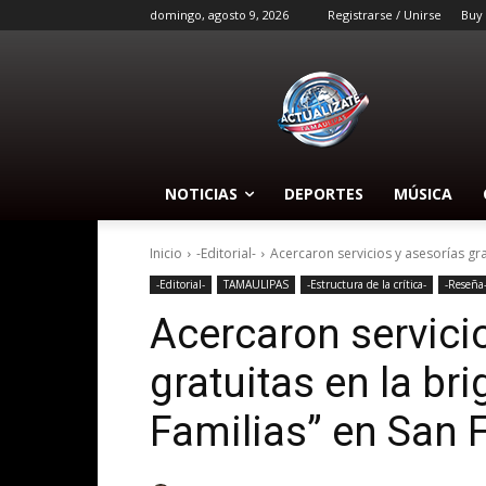
domingo, agosto 9, 2026
Registrarse / Unirse
Buy
NOTICIAS
DEPORTES
MÚSICA
Inicio
-Editorial-
Acercaron servicios y asesorías gra
-Editorial-
TAMAULIPAS
-Estructura de la crítica-
-Reseña
Acercaron servici
gratuitas en la b
Familias” en San