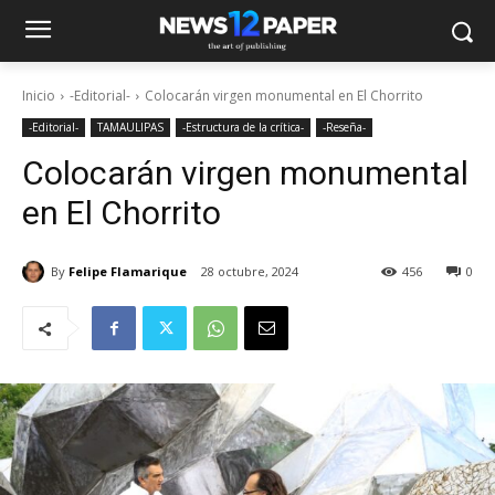
Inicio
-Editorial-
Colocarán virgen monumental en El Chorrito
-Editorial-
TAMAULIPAS
-Estructura de la crítica-
-Reseña-
Colocarán virgen monumental
en El Chorrito
By
Felipe Flamarique
28 octubre, 2024
456
0