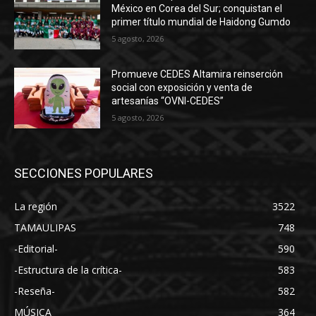
México en Corea del Sur; conquistan el
primer título mundial de Haidong Gumdo
5 agosto, 2026
Promueve CEDES Altamira reinserción
social con exposición y venta de
artesanías “OVNI-CEDES”
5 agosto, 2026
SECCIONES POPULARES
La región
3522
TAMAULIPAS
748
-Editorial-
590
-Estructura de la crítica-
583
-Reseña-
582
MÚSICA
364