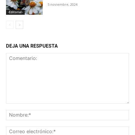
5 noviembre, 2024
-Editorial-
DEJA UNA RESPUESTA
Comentario:
No
Co