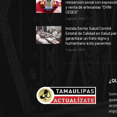
reinserción social con exposici
y venta de artesanías “OVNI-
CEDES”
5 agosto, 2026
Instala Sector Salud Comité
Estatal de Calidad en Salud par
garantizar un trato digno y
humanitario a los pacientes
5 agosto, 2026
¿Q
Somo
quie
acon
impo