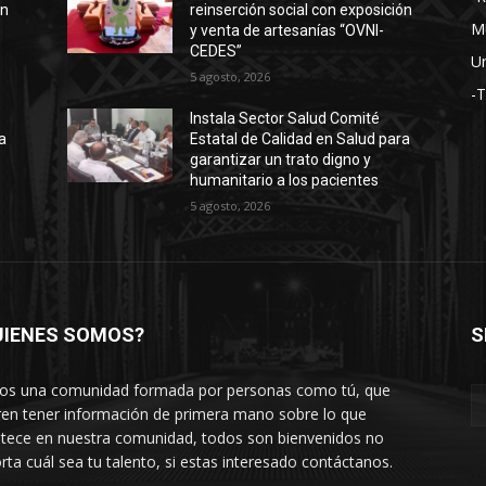
ón
reinserción social con exposición
M
y venta de artesanías “OVNI-
CEDES”
Un
5 agosto, 2026
-
Instala Sector Salud Comité
a
Estatal de Calidad en Salud para
garantizar un trato digno y
humanitario a los pacientes
5 agosto, 2026
UIENES SOMOS?
S
s una comunidad formada por personas como tú, que
ren tener información de primera mano sobre lo que
tece en nuestra comunidad, todos son bienvenidos no
rta cuál sea tu talento, si estas interesado contáctanos.