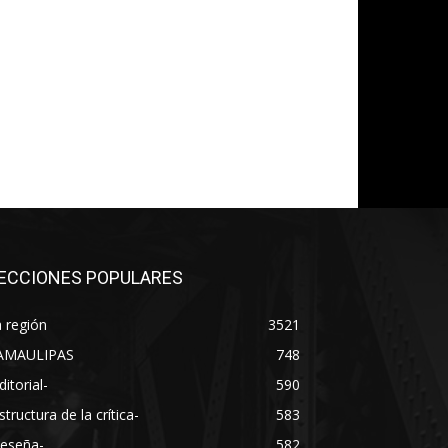
co:*
ECCIONES POPULARES
 región
3521
AMAULIPAS
748
ditorial-
590
structura de la crítica-
583
Reseña-
582