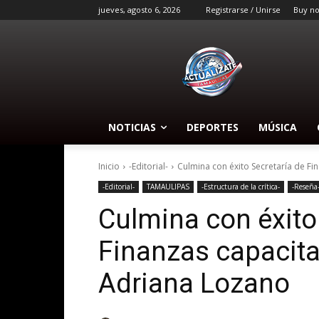
jueves, agosto 6, 2026
Registrarse / Unirse
Buy n
NOTICIAS
DEPORTES
MÚSICA
Inicio
-Editorial-
Culmina con éxito Secretaría de Fi
-Editorial-
TAMAULIPAS
-Estructura de la crítica-
-Reseña
Culmina con éxito
Finanzas capacita
Adriana Lozano