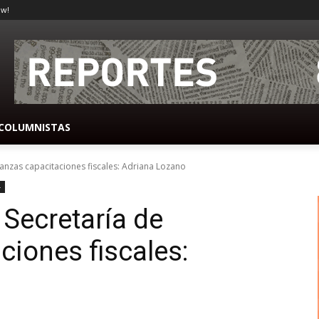
ow!
COLUMNISTAS
nanzas capacitaciones fiscales: Adriana Lozano
-
 Secretaría de
ciones fiscales: