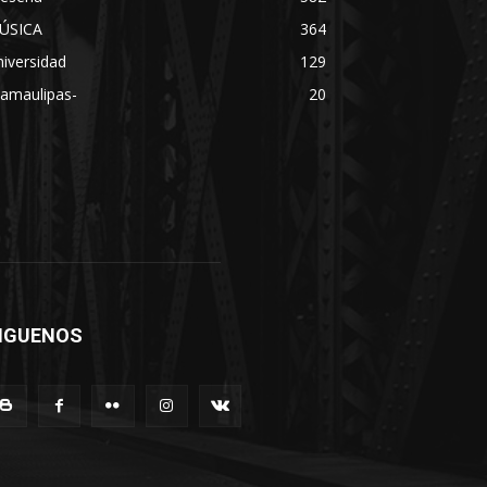
ÚSICA
364
iversidad
129
Tamaulipas-
20
IGUENOS