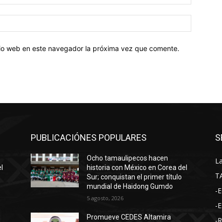
electróni
Sitio
web:
itio web en este navegador la próxima vez que comente.
PUBLICACIÓNES POPULARES
S
Ocho tamaulipecos hacen
La
l
historia con México en Corea del
T
Sur; conquistan el primer título
mundial de Haidong Gumdo
-E
5 agosto, 2026
-E
Promueve CEDES Altamira
-