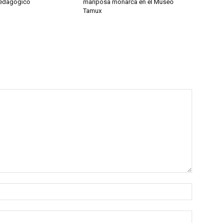
Pedagógico
mariposa monarca en el Museo
Tamux
Nombre:
Correo