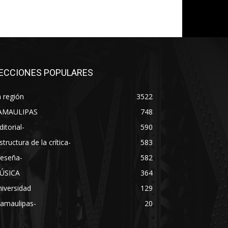
ECCIONES POPULARES
 región
3522
AMAULIPAS
748
ditorial-
590
structura de la crítica-
583
Reseña-
582
ÚSICA
364
iversidad
129
Tamaulipas-
20