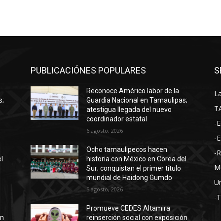
PUBLICACIÓNES POPULARES
S
Reconoce Américo labor de la
La
s;
Guardia Nacional en Tamaulipas;
T
atestigua llegada del nuevo
coordinador estatal
-E
6 agosto, 2026
-E
Ocho tamaulipecos hacen
-
l
historia con México en Corea del
M
Sur; conquistan el primer título
mundial de Haidong Gumdo
Un
5 agosto, 2026
-
Promueve CEDES Altamira
ón
reinserción social con exposición