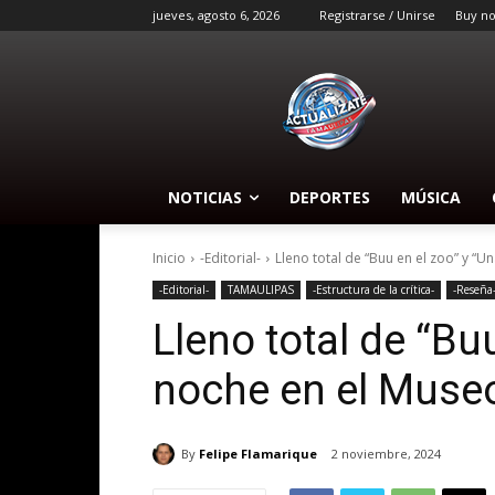
jueves, agosto 6, 2026
Registrarse / Unirse
Buy n
NOTICIAS
DEPORTES
MÚSICA
Inicio
-Editorial-
Lleno total de “Buu en el zoo” y “Un
-Editorial-
TAMAULIPAS
-Estructura de la crítica-
-Reseña
Lleno total de “Bu
noche en el Muse
By
Felipe Flamarique
2 noviembre, 2024