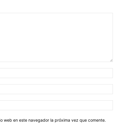
Nombre:
Correo
electróni
Sitio
web:
itio web en este navegador la próxima vez que comente.