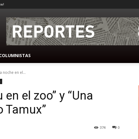
ow!
COLUMNISTAS
a noche en el...
-
u en el zoo” y “Una
o Tamux”
374
0