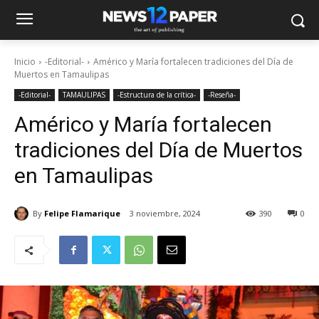
Inicio
-Editorial-
Américo y María fortalecen tradiciones del Día de
Muertos en Tamaulipas
-Editorial-
TAMAULIPAS
-Estructura de la crítica-
-Reseña-
Américo y María fortalecen
tradiciones del Día de Muertos
en Tamaulipas
By
Felipe Flamarique
3 noviembre, 2024
390
0