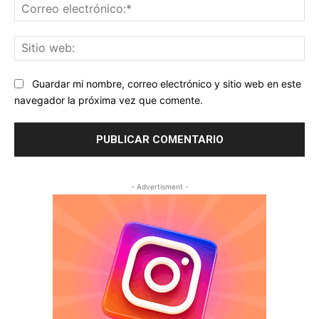
Co
ele
Sit
we
Guardar mi nombre, correo electrónico y sitio web en este
navegador la próxima vez que comente.
- Advertisment -