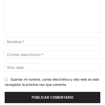
Comentario:
No
Co
ele
Sit
we
Guardar mi nombre, correo electrónico y sitio web en este
navegador la próxima vez que comente.