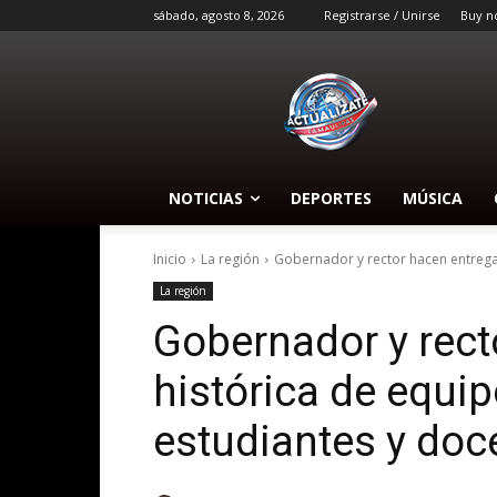
sábado, agosto 8, 2026
Registrarse / Unirse
Buy n
NOTICIAS
DEPORTES
MÚSICA
Inicio
La región
Gobernador y rector hacen entrega 
La región
Gobernador y rect
histórica de equi
estudiantes y doc