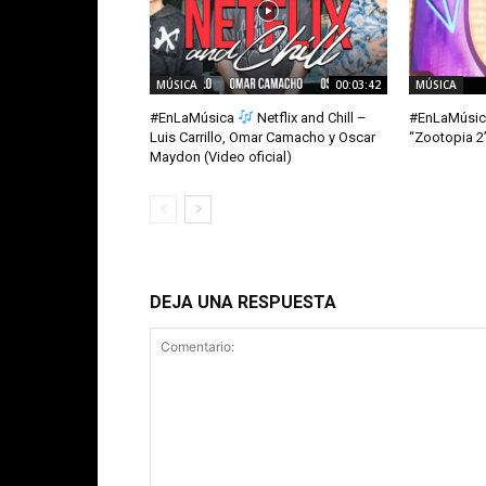
MÚSICA
00:03:42
MÚSICA
#EnLaMúsica
Netflix and Chill –
#EnLaMúsi
Luis Carrillo, Omar Camacho y Oscar
“Zootopia 2”
Maydon (Video oficial)
DEJA UNA RESPUESTA