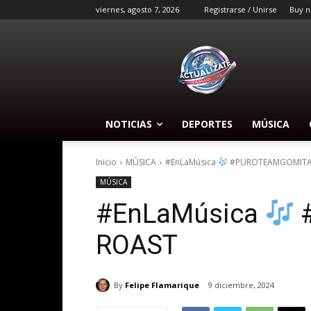
viernes, agosto 7, 2026
Registrarse / Unirse
Buy n
NOTICIAS
DEPORTES
MÚSICA
Inicio
MÚSICA
#EnLaMúsica
#PUROTEAMGOMITA 
MÚSICA
#EnLaMúsica
#
ROAST
By
Felipe Flamarique
9 diciembre, 2024