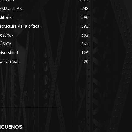
AMAULIPAS
748
ditorial-
590
structura de la crítica-
583
Reseña-
582
ÚSICA
364
iversidad
129
Tamaulipas-
20
IGUENOS