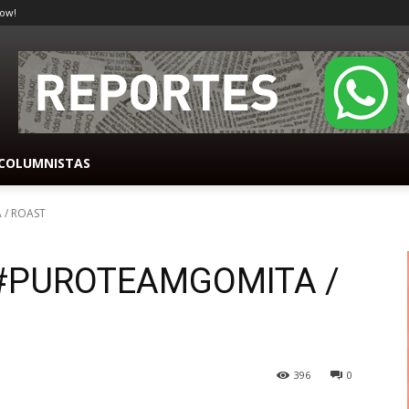
ow!
COLUMNISTAS
/ ROAST
PUROTEAMGOMITA /
396
0