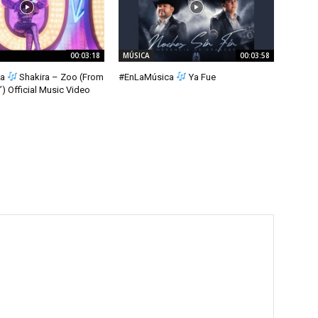
00:03:18
MÚSICA
00:03:58
ca
Shakira – Zoo (From
#EnLaMúsica
Ya Fue
) Official Music Video