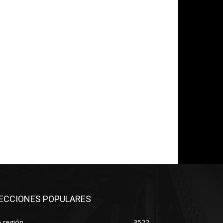
*
co:*
ECCIONES POPULARES
 región
3522