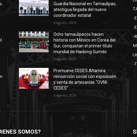
s;
Guardia Nacional en Tamaulipas;
T
atestigua llegada del nuevo
coordinador estatal
-E
6 agosto, 2026
-E
Ocho tamaulipecos hacen
-
l
historia con México en Corea del
M
Sur; conquistan el primer título
mundial de Haidong Gumdo
Un
5 agosto, 2026
-
Promueve CEDES Altamira
ón
reinserción social con exposición
y venta de artesanías “OVNI-
CEDES”
5 agosto, 2026
UIENES SOMOS?
S