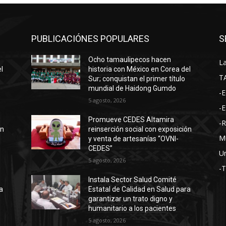
PUBLICACIÓNES POPULARES
S
Ocho tamaulipecos hacen
La
l
historia con México en Corea del
T
Sur; conquistan el primer título
mundial de Haidong Gumdo
-E
5 agosto, 2026
-E
Promueve CEDES Altamira
-
ón
reinserción social con exposición
M
y venta de artesanías “OVNI-
CEDES”
Un
5 agosto, 2026
-
Instala Sector Salud Comité
a
Estatal de Calidad en Salud para
garantizar un trato digno y
humanitario a los pacientes
5 agosto, 2026