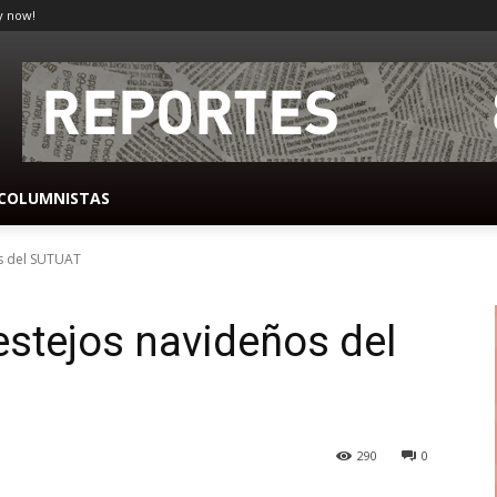
y now!
COLUMNISTAS
os del SUTUAT
festejos navideños del
290
0