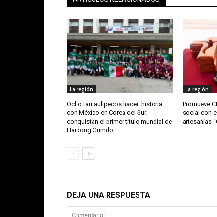
La región
La región
Ocho tamaulipecos hacen historia
Promueve CE
con México en Corea del Sur;
social con e
conquistan el primer título mundial de
artesanías 
Haidong Gumdo
DEJA UNA RESPUESTA