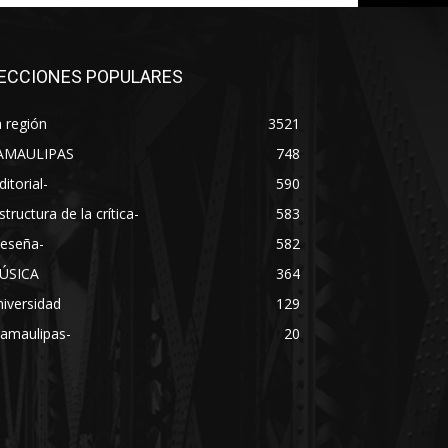
ECCIONES POPULARES
 región
3521
AMAULIPAS
748
ditorial-
590
structura de la crítica-
583
Reseña-
582
ÚSICA
364
iversidad
129
Tamaulipas-
20