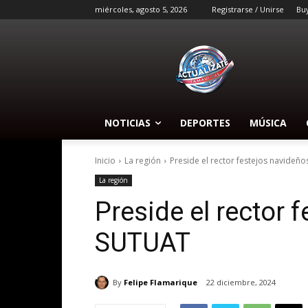
miércoles, agosto 5, 2026
Registrarse / Unirse
Bu
NOTICIAS
DEPORTES
MÚSICA
Inicio
La región
Preside el rector festejos navideñ
La región
Preside el rector 
SUTUAT
By
Felipe Flamarique
22 diciembre, 2024