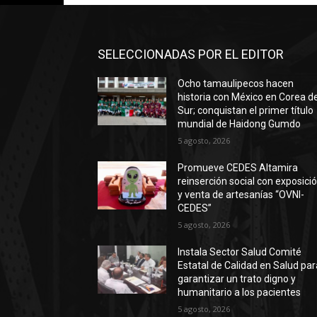
SELECCIONADAS POR EL EDITOR
Ocho tamaulipecos hacen
historia con México en Corea de
Sur; conquistan el primer título
mundial de Haidong Gumdo
5 agosto, 2026
Promueve CEDES Altamira
reinserción social con exposici
y venta de artesanías “OVNI-
CEDES”
5 agosto, 2026
Instala Sector Salud Comité
Estatal de Calidad en Salud par
garantizar un trato digno y
humanitario a los pacientes
5 agosto, 2026