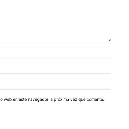
Nombre:
Correo
electróni
Sitio
web:
itio web en este navegador la próxima vez que comente.