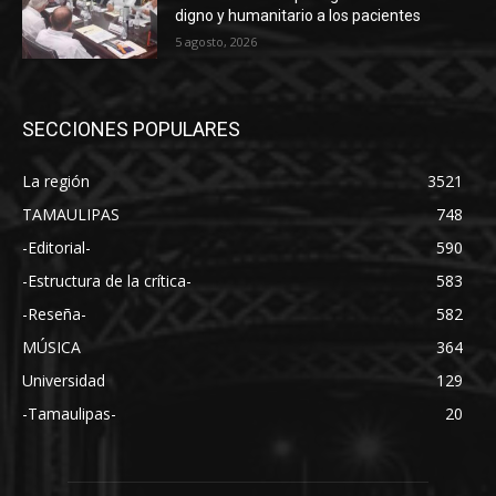
digno y humanitario a los pacientes
5 agosto, 2026
SECCIONES POPULARES
La región
3521
TAMAULIPAS
748
-Editorial-
590
-Estructura de la crítica-
583
-Reseña-
582
MÚSICA
364
Universidad
129
-Tamaulipas-
20