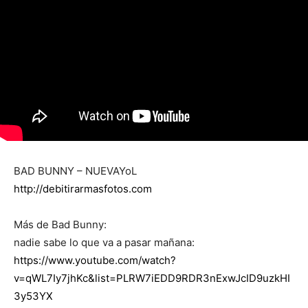
BAD BUNNY – NUEVAYoL
http://debitirarmasfotos.com
Más de Bad Bunny:
nadie sabe lo que va a pasar mañana:
https://www.youtube.com/watch?
v=qWL7Iy7jhKc&list=PLRW7iEDD9RDR3nExwJcID9uzkHI
3y53YX