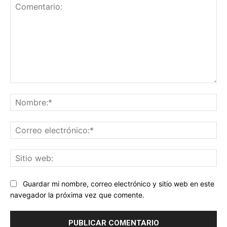
Comentario:
No
Co
ele
Sit
we
Guardar mi nombre, correo electrónico y sitio web en este
navegador la próxima vez que comente.