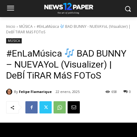
Inicio
MÚSICA
#EnLaMúsica
BAD BUNNY - NUEVAYoL (Visualizer) |
DeBÍ TiRAR MáS FOToS
MÚSICA
#EnLaMúsica
BAD BUNNY
– NUEVAYoL (Visualizer) |
DeBÍ TiRAR MáS FOToS
By
Felipe Flamarique
22 enero, 2025
658
0