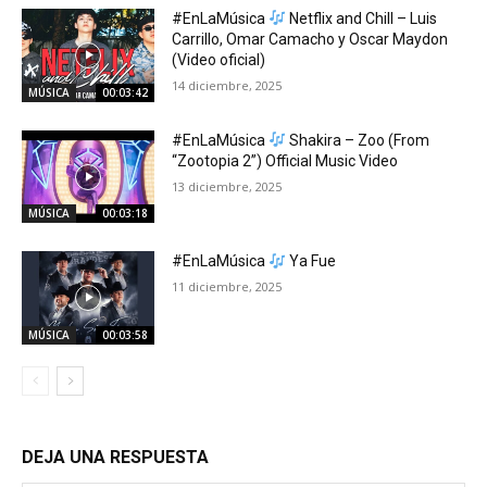
#EnLaMúsica
Netflix and Chill – Luis
Carrillo, Omar Camacho y Oscar Maydon
(Video oficial)
14 diciembre, 2025
MÚSICA
00:03:42
#EnLaMúsica
Shakira – Zoo (From
“Zootopia 2”) Official Music Video
13 diciembre, 2025
MÚSICA
00:03:18
#EnLaMúsica
Ya Fue
11 diciembre, 2025
MÚSICA
00:03:58
DEJA UNA RESPUESTA