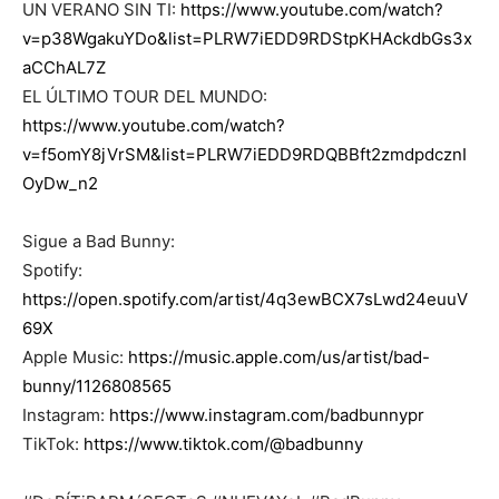
UN VERANO SIN TI:
https://www.youtube.com/watch?
v=p38WgakuYDo&list=PLRW7iEDD9RDStpKHAckdbGs3x
aCChAL7Z
EL ÚLTIMO TOUR DEL MUNDO:
https://www.youtube.com/watch?
v=f5omY8jVrSM&list=PLRW7iEDD9RDQBBft2zmdpdcznI
OyDw_n2
Sigue a Bad Bunny:
Spotify:
https://open.spotify.com/artist/4q3ewBCX7sLwd24euuV
69X
Apple Music:
https://music.apple.com/us/artist/bad-
bunny/1126808565
Instagram:
https://www.instagram.com/badbunnypr​
TikTok:
https://www.tiktok.com/@badbunny