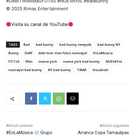
#DeBÍTiRARMáSFOToS​ #NUEVAYoL​ #BadBunny
© 2025 Rimas Entertainment
Visita su canal de YouTube
TAGS
Bad
bad bunny
bad bunny newyolk
bad bunny NY
Bunny
DeBÍ
debi tirar mas fotos nuevayol
EnLaMúsica
FOToS
Más
nueva york
nueva york bad bunny
NUEVAYoL
nuevayol bad bunny
NY bad bunny
TiRAR
Visualizer
Artículo anterior
Artículo siguiente
#EnLaMúsica
Grupo
Arranca Copa Tamaulipas